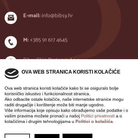
E-mail:
info@bibsy.hr
M:
+385 91 617 4645
Bibsy Skin Partners d.o.o.
Premium Beauty Atelier
OVA WEB STRANICA KORISTI KOLAČIĆE
A. Nemčića 7
10000 Zagreb, Hrvatska
Ova web stranica koristi kolačiće kako bi se osiguralo bolje
korisničko iskustvo i funkcionalnost stranica.
Ako odbacite ostale kolačiće, naše internetske stranice mogu
Copyright © 2021, Bibsy Skin Partners d.o.o.
raditi drugačije i korištenje može biti manje ugodno.
Izrada web stranica: Lupus Art Net
Više informacija koje opisuju kako obrađujemo vaše podatke i o
vašim pravima možete pronaći u našoj
Politici privatnosti
a o
kolačićima i drugim tehnologijama u
Politici o kolačića
.