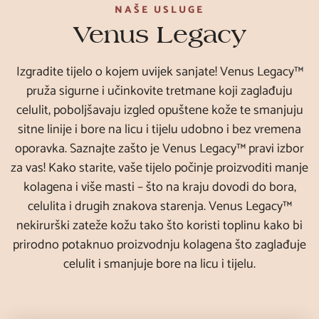
NAŠE USLUGE
Venus Legacy
Izgradite tijelo o kojem uvijek sanjate! Venus Legacy™
pruža sigurne i učinkovite tretmane koji zaglađuju
celulit, poboljšavaju izgled opuštene kože te smanjuju
sitne linije i bore na licu i tijelu udobno i bez vremena
oporavka. Saznajte zašto je Venus Legacy™ pravi izbor
za vas! Kako starite, vaše tijelo počinje proizvoditi manje
kolagena i više masti – što na kraju dovodi do bora,
celulita i drugih znakova starenja. Venus Legacy™
nekirurški zateže kožu tako što koristi toplinu kako bi
prirodno potaknuo proizvodnju kolagena što zaglađuje
celulit i smanjuje bore na licu i tijelu.