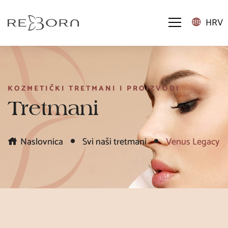
HRV
KOZMETIČKI TRETMANI I PROIZVODI
Tretmani
Naslovnica
Svi naši tretmani
Venus Legacy